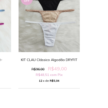
OFF
✨️
KIT CLAU Clássico Algodão DRYFIT
R$49,00
R$96,00
R$48,51
com
Pix
12
x de
R$5,04