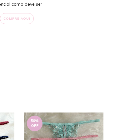
encial como deve ser
COMPRE AQUI
50
%
OFF