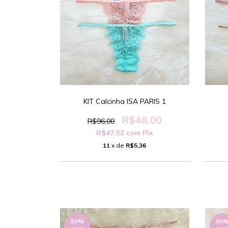
KIT Calcinha ISA PARIS 1
R$48,00
R$96,00
R$47,52
com
Pix
11
x de
R$5,36
50
%
50