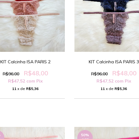
KIT Calcinha ISA PARIS 2
KIT Calcinha ISA PARIS 3
R$48,00
R$48,00
R$96,00
R$96,00
R$47,52
com
Pix
R$47,52
com
Pix
11
x de
R$5,36
11
x de
R$5,36
%
50
%