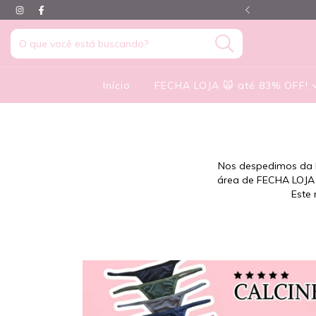
HANCE até 83% OFF ♡
Início
FECHA LOJA 🙀 até 83% OFF!
Nos despedimos da L
área de FECHA LOJA 
Este