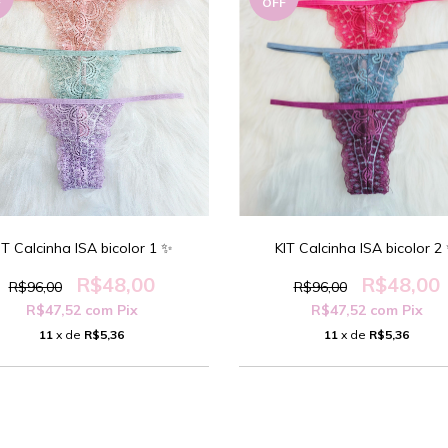
F
OFF
IT Calcinha ISA bicolor 1 ✨️
KIT Calcinha ISA bicolor 2 
R$48,00
R$48,00
R$96,00
R$96,00
R$47,52
com
Pix
R$47,52
com
Pix
11
x de
R$5,36
11
x de
R$5,36