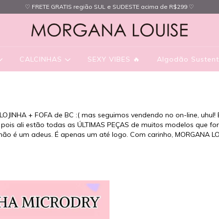
♡ FRETE GRATIS região SUL e SUDESTE acima de R$299 ♡
CALCINHAS
SEXY VIBES 🔥
Algodão Sustent
OJINHA + FOFA de BC :( mas seguimos vendendo no on-line, uhul! É 
pois ali estão todas as ÚLTIMAS PEÇAS de muitos modelos que for
 não é um adeus. É apenas um até logo. Com carinho, MORGANA LO