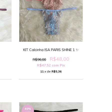
KIT Calcinha ISA PARIS SHINE 1 ✨️
R$48,00
R$96,00
R$47,52
com
Pix
11
x de
R$5,36
49
%