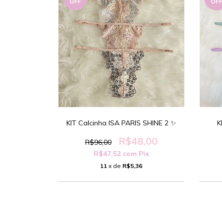
OFF
OF
KIT Calcinha ISA PARIS SHINE 2 ✨️
K
R$48,00
R$96,00
R$47,52
com
Pix
11
x de
R$5,36