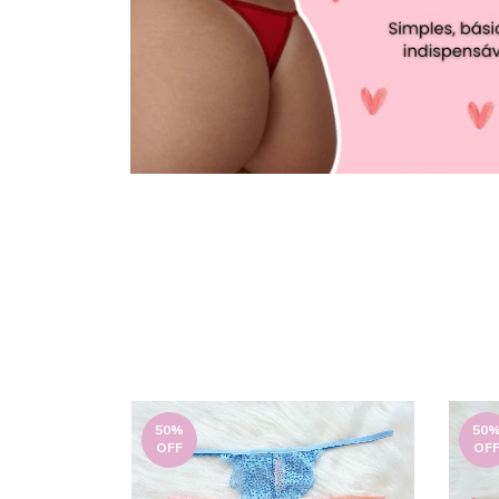
50
%
50
OFF
OF