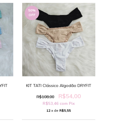
50
%
OFF
YFIT
KIT TATI Clássico Algodão DRYFIT
R$54,00
R$108,00
R$53,46
com
Pix
12
x de
R$5,55