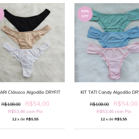
%
50
%
F
OFF
LARI Clássico Algodão DRYFIT
KIT TATI Candy Algodão DR
R$54,00
R$54,00
R$108,00
R$108,00
R$53,46
com
Pix
R$53,46
com
Pix
12
x de
R$5,55
12
x de
R$5,55