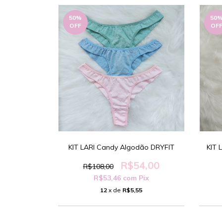
50
%
50
OFF
OF
KIT LARI Candy Algodão DRYFIT
KIT 
R$54,00
R$108,00
R$53,46
com
Pix
12
x de
R$5,55