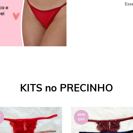
Ess
KITS no PRECINHO
%
50
%
F
OFF