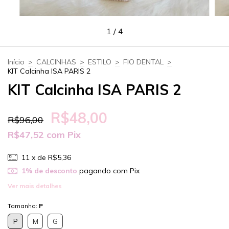
1
/
4
Início
>
CALCINHAS
>
ESTILO
>
FIO DENTAL
>
KIT Calcinha ISA PARIS 2
KIT Calcinha ISA PARIS 2
R$48,00
R$96,00
R$47,52
com
Pix
11
x de
R$5,36
1% de desconto
pagando com Pix
Ver mais detalhes
Tamanho:
P
P
M
G