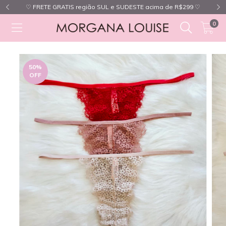
♡ FRETE GRATIS região SUL e SUDESTE acima de R$299 ♡
0
50
%
OFF