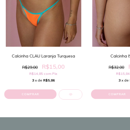
Calcinha CLAU Laranja Turquesa
Calcinha 
R$15,00
R$29,00
R$32,00
R$14,85
com
Pix
R$15,8
3
x de
R$5,86
3
x de
COMPRAR
COMPRAR