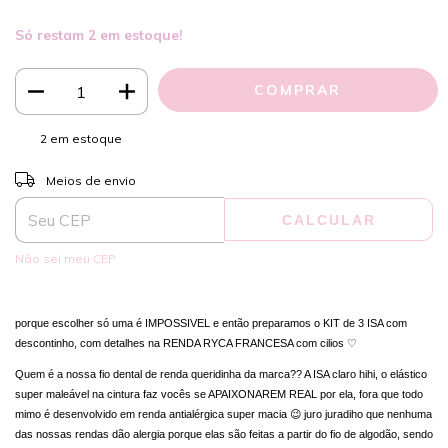
Só restam
2
em estoque!
2
em estoque
ALTERAR CEP
Entregas para o CEP:
Meios de envio
CALCULAR
Não sei meu CEP
porque escolher só uma é IMPOSSIVEL e então preparamos o KIT de 3 ISA com
descontinho, com detalhes na RENDA RYCA FRANCESA com cilios ♡
Quem é a nossa fio dental de renda queridinha da marca?? A ISA claro hihi, o elástico
super maleável na cintura faz vocês se APAIXONAREM REAL por ela, fora que todo
mimo é desenvolvido em renda antialérgica super macia 😉 juro juradiho que nenhuma
das nossas rendas dão alergia porque elas são feitas a partir do fio de algodão, sendo