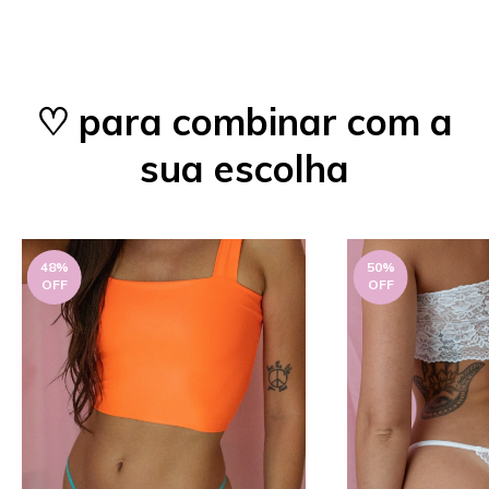
♡ para combinar com a
sua escolha
48
%
50
%
OFF
OFF