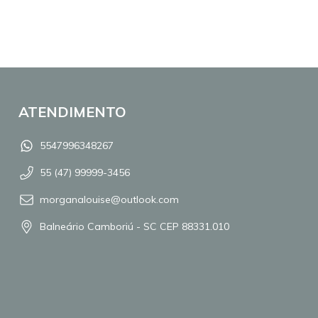
ATENDIMENTO
5547996348267
55 (47) 99999-3456
morganalouise@outlook.com
Balneário Camboriú - SC CEP 88331.010