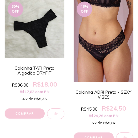
50
%
46
%
OFF
OFF
Calcinha TATI Preta
Algodão DRYFIT
R$18,00
R$36,00
Calcinha ADRI Preta - SEXY
R$17,82
com
Pix
VIBES
4
x de
R$5,35
R$24,50
R$45,00
COMPRAR
R$24,26
com
Pix
5
x de
R$5,87
COMPRAR