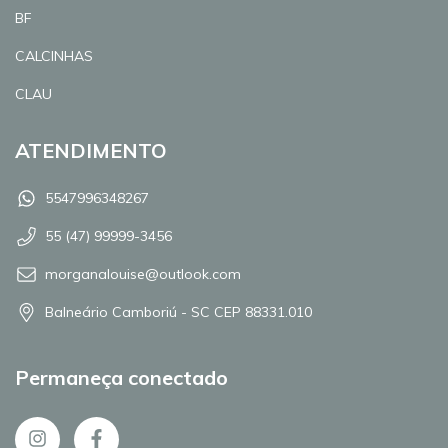
BF
CALCINHAS
CLAU
ATENDIMENTO
5547996348267
55 (47) 99999-3456
morganalouise@outlook.com
Balneário Camboriú - SC CEP 88331.010
Permaneça conectado