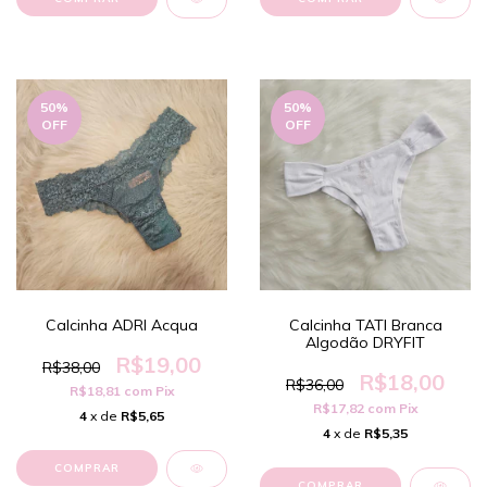
50
%
50
%
OFF
OFF
Calcinha ADRI Acqua
Calcinha TATI Branca
Algodão DRYFIT
R$19,00
R$38,00
R$18,00
R$36,00
R$18,81
com
Pix
R$17,82
com
Pix
4
x de
R$5,65
4
x de
R$5,35
COMPRAR
COMPRAR