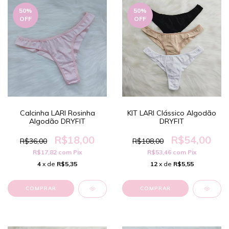
50
%
50
%
OFF
OFF
Calcinha LARI Rosinha
KIT LARI Clássico Algodão
Algodão DRYFIT
DRYFIT
R$18,00
R$54,00
R$36,00
R$108,00
R$17,82
com
Pix
R$53,46
com
Pix
4
x de
R$5,35
12
x de
R$5,55
COMPRAR
COMPRAR