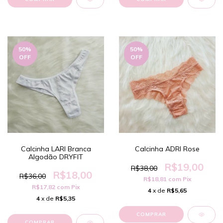
50
%
50
%
OFF
OFF
Calcinha LARI Branca
Calcinha ADRI Rose
Algodão DRYFIT
R$19,00
R$38,00
R$18,00
R$36,00
R$18,81
com
Pix
R$17,82
com
Pix
4
x de
R$5,65
4
x de
R$5,35
COMPRAR
COMPRAR