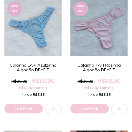
50
%
50
%
OFF
OFF
Calcinha LARI Azulzinha
Calcinha TATI Rosinha
Algodão DRYFIT
Algodão DRYFIT
R$18,00
R$18,00
R$36,00
R$36,00
R$17,82
com
Pix
R$17,82
com
Pix
4
x de
R$5,35
4
x de
R$5,35
COMPRAR
COMPRAR