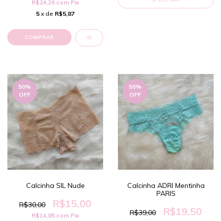
R$24,26
com
Pix
5
x de
R$5,87
COMPRAR
50
%
50
%
OFF
OFF
Calcinha SIL Nude
Calcinha ADRI Mentinha
PARIS
R$15,00
R$30,00
R$19,50
R$39,00
R$14,85
com
Pix