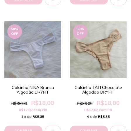
50
%
50
%
OFF
OFF
Calcinha NINA Branca
Calcinha TATI Chocolate
Algodão DRYFIT
Algodão DRYFIT
R$18,00
R$18,00
R$36,00
R$36,00
R$17,82
com
Pix
R$17,82
com
Pix
4
x de
R$5,35
4
x de
R$5,35
COMPRAR
COMPRAR