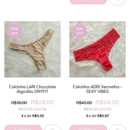
50
%
46
%
OFF
OFF
Calcinha LARI Chocolate
Calcinha ADRI Vermelha -
Algodão DRYFIT
SEXY VIBES
R$18,00
R$24,50
R$36,00
R$45,00
R$17,82
com
Pix
R$24,26
com
Pix
4
x de
R$5,35
5
x de
R$5,87
COMPRAR
COMPRAR