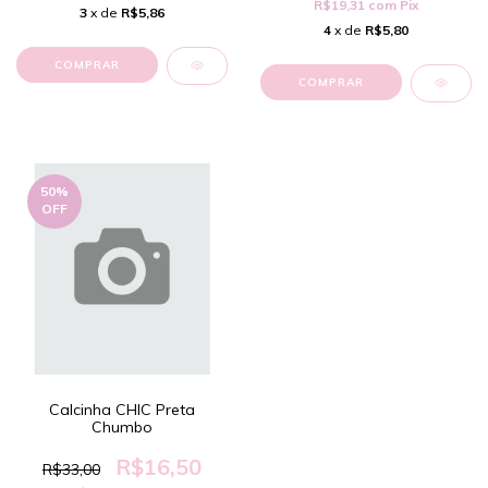
R$19,31
com
Pix
3
x de
R$5,86
4
x de
R$5,80
COMPRAR
COMPRAR
50
%
OFF
Calcinha CHIC Preta
Chumbo
R$16,50
R$33,00