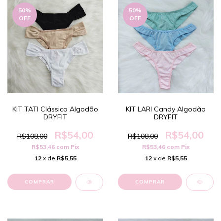
50
%
50
%
OFF
OFF
KIT TATI Clássico Algodão
KIT LARI Candy Algodão
DRYFIT
DRYFIT
R$54,00
R$54,00
R$108,00
R$108,00
R$53,46
com
Pix
R$53,46
com
Pix
12
x de
R$5,55
12
x de
R$5,55
COMPRAR
COMPRAR