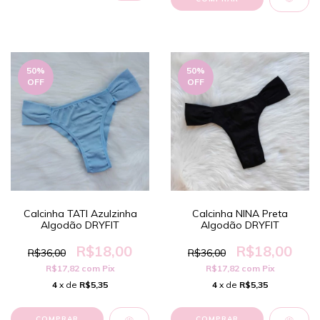
50
%
50
%
OFF
OFF
Calcinha TATI Azulzinha
Calcinha NINA Preta
Algodão DRYFIT
Algodão DRYFIT
R$18,00
R$18,00
R$36,00
R$36,00
R$17,82
com
Pix
R$17,82
com
Pix
4
x de
R$5,35
4
x de
R$5,35
COMPRAR
COMPRAR