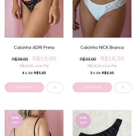
Calcinha NICK Branca
Calcinha ADRI Preta
R$16,50
R$19,00
R$33,00
R$38,00
R$16,34
com
Pix
R$18,81
com
Pix
3
x de
R$6,45
4
x de
R$5,65
COMPRAR
COMPRAR
50
%
50
%
OFF
OFF