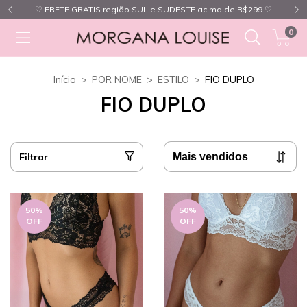
♡ FRETE GRATIS região SUL e SUDESTE acima de R$299 ♡
0
Início
>
POR NOME
>
ESTILO
>
FIO DUPLO
FIO DUPLO
Filtrar
50
%
50
%
OFF
OFF