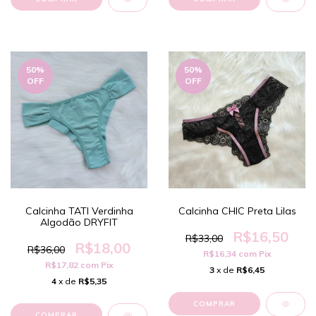
50
%
50
%
OFF
OFF
Calcinha TATI Verdinha
Calcinha CHIC Preta Lilas
Algodão DRYFIT
R$16,50
R$33,00
R$18,00
R$36,00
R$16,34
com
Pix
R$17,82
com
Pix
3
x de
R$6,45
4
x de
R$5,35
COMPRAR
COMPRAR