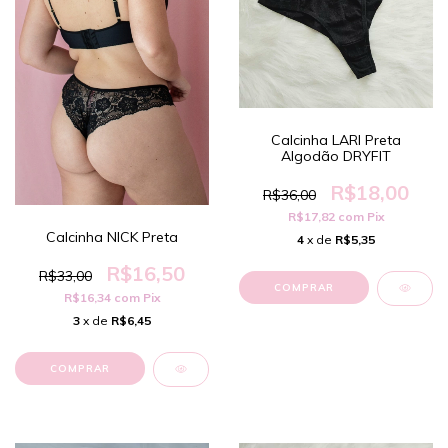
Calcinha LARI Preta
Algodão DRYFIT
R$18,00
R$36,00
R$17,82
com
Pix
Calcinha NICK Preta
4
x de
R$5,35
R$16,50
R$33,00
COMPRAR
R$16,34
com
Pix
3
x de
R$6,45
COMPRAR