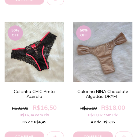
50
%
50
%
OFF
OFF
Calcinha CHIC Preta
Calcinha NINA Chocolate
Acerola
Algodão DRYFIT
R$16,50
R$18,00
R$33,00
R$36,00
R$16,34
com
Pix
R$17,82
com
Pix
3
x de
R$6,45
4
x de
R$5,35
COMPRAR
COMPRAR