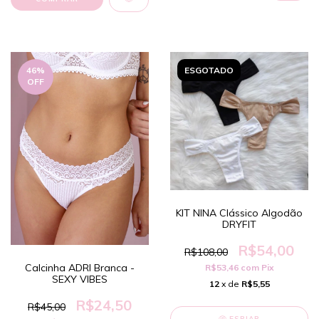
46
%
ESGOTADO
OFF
KIT NINA Clássico Algodão
DRYFIT
R$54,00
R$108,00
Calcinha ADRI Branca -
R$53,46
com
Pix
SEXY VIBES
12
x de
R$5,55
R$24,50
R$45,00
ESPIAR