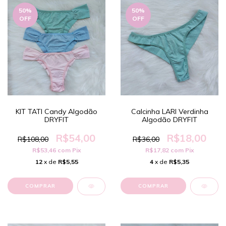
50
%
50
%
OFF
OFF
KIT TATI Candy Algodão
Calcinha LARI Verdinha
DRYFIT
Algodão DRYFIT
R$54,00
R$18,00
R$108,00
R$36,00
R$53,46
com
Pix
R$17,82
com
Pix
12
x de
R$5,55
4
x de
R$5,35
COMPRAR
COMPRAR